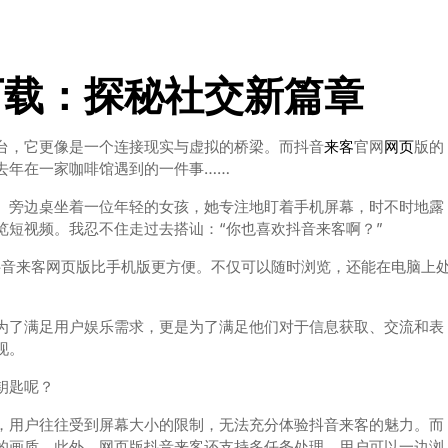
下载：探秘社交新篇章
台，它更像是一个连接现实与虚拟的桥梁。而抖音
来客
官网
网页
版的
去年在一家咖啡馆遇到的一件事……
。旁边桌坐着一位年轻的女孩，她专注地盯着手机屏幕，时不时地露
览短视频。我忍不住走过去搭讪：“你也喜欢抖音来客啊？”
抖音来客网页版比手机版更方便。不仅可以随时浏览，还能在电脑上
为了满足用户娱乐需求，更是为了满足他们对于信息获取、交流和表
现。
钥匙呢？
，用户往往受到屏幕大小的限制，无法充分体验抖音来客的魅力。而
的画质。此外，网页版抖音来客还支持多任务处理，用户可以一边浏