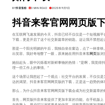
BY
抖音涨粉
0 MIN READ
2025年11月1日
抖音
来客
官网
网页
版
在互联网飞速发展的今天，抖音已经不仅仅是一个短视频平
下载，更是开启了这个社交新篇章的钥匙。这让我不禁想起
那是一个阳光明媚的午后，我独自坐在窗边，点了一杯拿铁
出笑容。我好奇地瞥了一眼，原来她在用抖音来客
网页
版浏
她抬起头，眼中闪烁着对新鲜事物的热情：“是啊，我觉得
理一些工作上的事情。”
这个场景让我想起了一个观点：社交平台的发展，不仅仅是
达的渴望。抖音来客官网网页版的下载，正是这一趋势的体
那么，为什么抖音来客官网网页版下载会成为社交新篇章的
首先，网页版抖音来客提供了更加丰富的功能。在手机版上
在电脑上，用户可以浏览更多的内容，还能享受到更加清晰