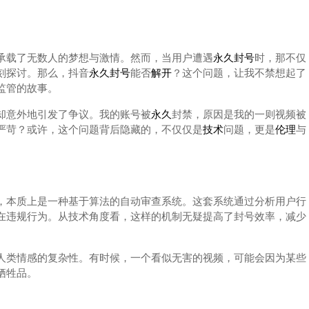
承载了无数人的梦想与激情。然而，当用户遭遇
永久
封号
时，那不仅
刻探讨。那么，抖音
永久
封号
能否
解开
？这个问题，让我不禁想起了
监管的故事。
却意外地引发了争议。我的账号被
永久
封禁，原因是我的一则视频被
严苛？或许，这个问题背后隐藏的，不仅仅是
技术
问题，更是
伦理
与
，本质上是一种基于算法的自动审查系统。这套系统通过分析用户行
在违规行为。从技术角度看，这样的机制无疑提高了封号效率，减少
人类情感的复杂性。有时候，一个看似无害的视频，可能会因为某些
牺牲品。