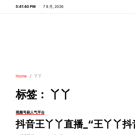
5:41:41 PM
7 8 月, 2026
Home
丫丫
标签：
丫丫
视频号刷人气平台
抖音王丫丫直播_“王丫丫抖