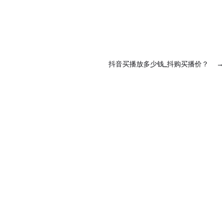
抖音买播放多少钱_抖购买播价？