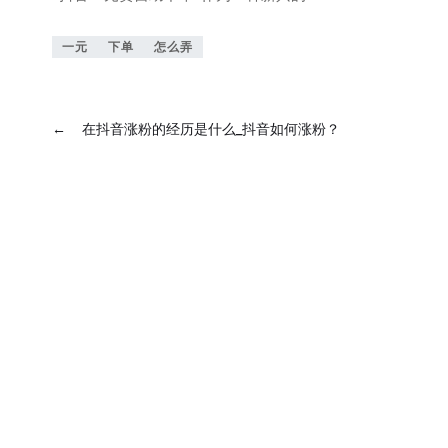
一元
下单
怎么弄
←
在抖音涨粉的经历是什么_抖音如何涨粉？