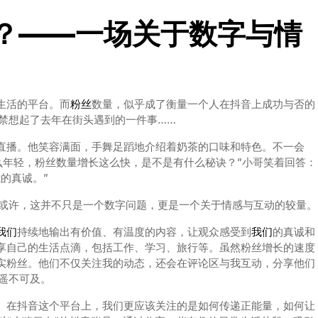
么？——一场关于数字与情
生活的平台。而
粉丝
数量，似乎成了衡量一个人在抖音上成功与否的
不禁想起了去年在街头遇到的一件事……
直播。他笑容满面，手舞足蹈地介绍着奶茶的口味和特色。不一会
这么年轻，粉丝数量增长这么快，是不是有什么秘诀？”小哥笑着回答：
的真诚。”
？或许，这并不只是一个数字问题，更是一个关于情感与互动的较量。
我们
持续地输出有价值、有温度的内容，让观众感受到
我们
的真诚和
享自己的生活点滴，包括工作、学习、旅行等。虽然粉丝增长的速度
实粉丝。他们不仅关注我的动态，还会在评论区与我互动，分享他们
非遥不可及。
。在抖音这个平台上，我们更应该关注的是如何传递正能量，如何让